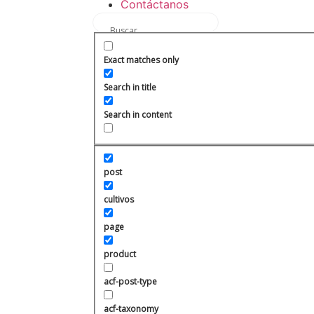
Contáctanos
Exact matches only
Search in title
Search in content
post
cultivos
page
product
acf-post-type
acf-taxonomy