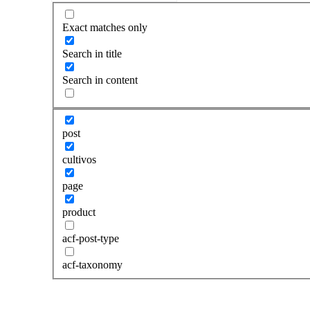
Exact matches only
Search in title
Search in content
post
cultivos
page
product
acf-post-type
acf-taxonomy