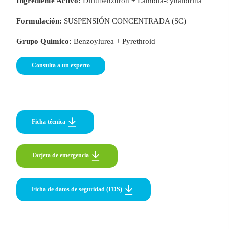
Ingrediente Activo:
Diflubenzuron + Lambda-cyhalotrina
Formulación:
SUSPENSIÓN CONCENTRADA (SC)
Grupo Químico:
Benzoylurea + Pyrethroid
o
Consulta a un experto
Ficha técnica
Tarjeta de emergencia
Tarjeta de emergencia
Ficha de datos de seguridad (FDS)