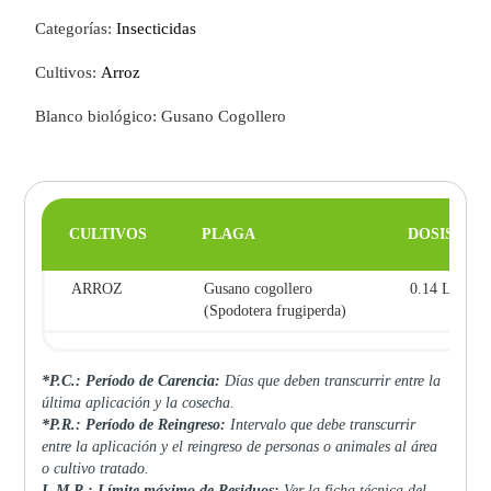
Categorías:
Insecticidas
Cultivos:
Arroz
Blanco biológico: Gusano Cogollero
CULTIVOS
PLAGA
DOSIS
ARROZ
Gusano cogollero
0.14 L/ha
(Spodotera frugiperda)
*P.C.: Período de Carencia:
Días que deben transcurrir entre la
última aplicación y la cosecha.
*P.R.: Período de Reingreso:
Intervalo que debe transcurrir
entre la aplicación y el reingreso de personas o animales al área
o cultivo tratado.
L.M.R.: Límite máximo de Residuos:
Ver la ficha técnica del