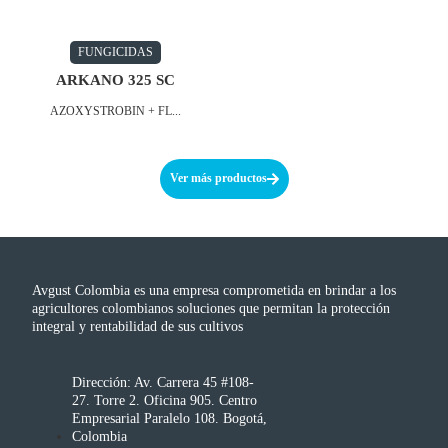
FUNGICIDAS
ARKANO 325 SC
AZOXYSTROBIN + FL...
Ver más productos
Avgust Colombia es una empresa comprometida en brindar a los
agricultores colombianos soluciones que permitan la protección
integral y rentabilidad de sus cultivos
Dirección: Av. Carrera 45 #108-
27. Torre 2. Oficina 905. Centro
Empresarial Paralelo 108. Bogotá,
Colombia