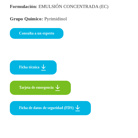
Formulación:
EMULSIÓN CONCENTRADA (EC)
Grupo Químico:
Pyrimidinol
o
Consulta a un experto
Ficha técnica
Tarjeta de emergencia
Tarjeta de emergencia
Ficha de datos de seguridad (FDS)