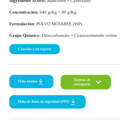
Ingrediente Activo:
Mancozeb + Cymoxanil
Concentración:
640 g/Kg + 80 g/Kg
Formulación:
POLVO MOJABLE (WP)
Grupo Químico:
Ditiocarbamato + Cyanoacetamide oxime
o
Consulta a un experto
Tarjetas de
Tarj
Ficha técnica
emergencia
eme
Ficha de datos de seguridad (FDS)