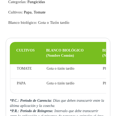
Categorías:
Fungicidas
Cultivos:
Papa
,
Tomate
Blanco biológico: Gota o Tizón tardío
CULTIVOS
BLANCO BIOLÓGICO
BLANC
(Nombre Común)
(Nombre 
TOMATE
Gota o tizón tardío
Phytopht
PAPA
Gota o tizón tardío
Phytopht
*P.C.: Período de Carencia:
Días que deben transcurrir entre la
última aplicación y la cosecha.
*P.R.: Período de Reingreso:
Intervalo que debe transcurrir