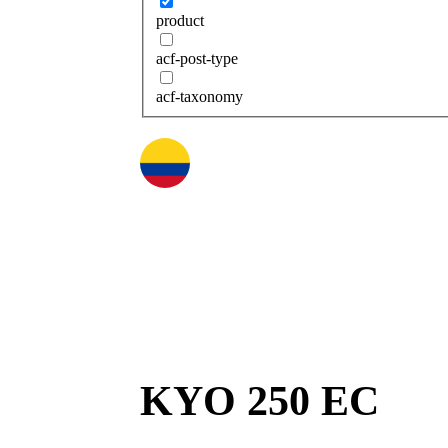
product
acf-post-type
acf-taxonomy
KYO 250 EC