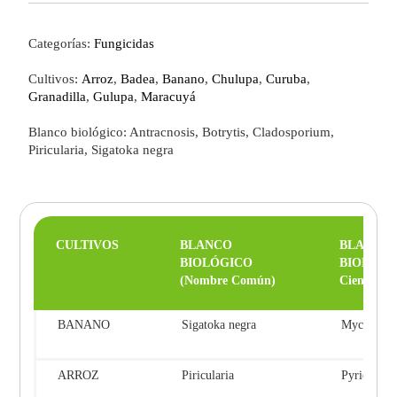
Categorías:
Fungicidas
Cultivos:
Arroz
,
Badea
,
Banano
,
Chulupa
,
Curuba
,
Granadilla
,
Gulupa
,
Maracuyá
Blanco biológico: Antracnosis, Botrytis, Cladosporium,
Piricularia, Sigatoka negra
CULTIVOS
BLANCO
BLANCO
BIOLÓGICO
BIOLÓGI
(Nombre Común)
Científico)
BANANO
Sigatoka negra
Mycosphaere
ARROZ
Piricularia
Pyriculari