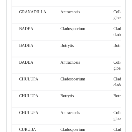
GRANADILLA
Antracnosis
Colletotri
gloesporio
BADEA
Cladosposrium
Cladospor
cladospori
BADEA
Botrytis
Botrytis ci
BADEA
Antracnosis
Colletotri
gloesporio
CHULUPA
Cladosposrium
Cladospor
cladospori
CHULUPA
Botrytis
Botrytis ci
CHULUPA
Antracnosis
Colletotri
gloesporio
CURUBA
Cladosposrium
Cladospor