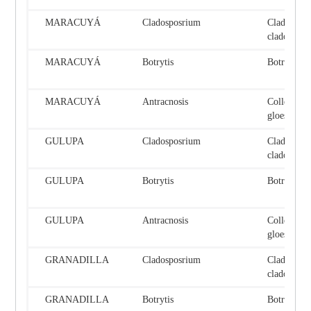
MARACUYÁ
Cladosposrium
Cladospor
cladospori
MARACUYÁ
Botrytis
Botrytis ci
MARACUYÁ
Antracnosis
Colletotri
gloesporio
GULUPA
Cladosposrium
Cladospor
cladospori
GULUPA
Botrytis
Botrytis ci
GULUPA
Antracnosis
Colletotri
gloesporio
GRANADILLA
Cladosposrium
Cladospor
cladospori
GRANADILLA
Botrytis
Botrytis ci