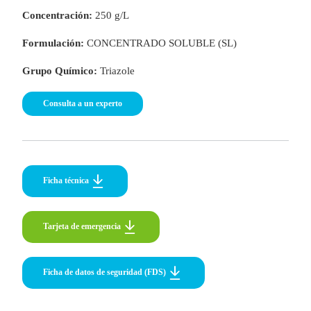
Concentración:
250 g/L
Formulación:
CONCENTRADO SOLUBLE (SL)
Grupo Químico:
Triazole
o
Consulta a un experto
Ficha técnica
Tarjeta de emergencia
Tarjeta de emergencia
Ficha de datos de seguridad (FDS)