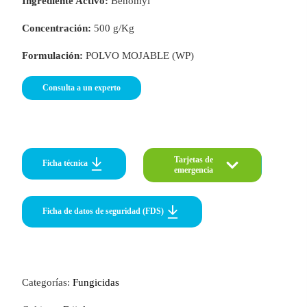
Ingrediente Activo:
Benomyl
Concentración:
500 g/Kg
Formulación:
POLVO MOJABLE (WP)
o
Consulta a un experto
Tarjetas de
Tarj
Ficha técnica
emergencia
eme
Ficha de datos de seguridad (FDS)
Categorías:
Fungicidas