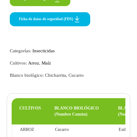
Ficha de datos de seguridad (FDS)
Categorías:
Insecticidas
Cultivos:
Arroz
,
Maíz
Blanco biológico: Chicharrita, Cucarro
CULTIVOS
BLANCO BIOLÓGICO
BLANCO
(Nombre Común)
(Nombre C
ARROZ
Cucarro
Eutheola b