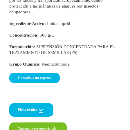
por las raíces y transportado acropetalmente, dando
protección a las plántulas de ataques por insectos
chupadores.
Ingrediente Activo:
Imidacloprid
Concentración:
500 g/L
Formulación:
SUSPENSIÓN CONCENTRADA PARA EL
TRATAMIENTO DE SEMILLAS (FS)
Grupo Químico:
Neonicotinoide
o
Consulta a un experto
Ficha técnica
Tarjeta de emergencia
Tarjeta de emergencia